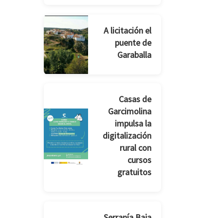
A licitación el
puente de
Garaballa
Casas de
Garcimolina
impulsa la
digitalización
rural con
cursos
gratuitos
Serranía Baja