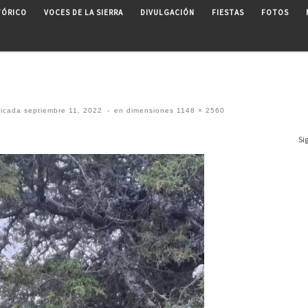
TÓRICO
VOCES DE LA SIERRA
DIVULGACIÓN
FIESTAS
FOTOS
licada
septiembre 11, 2022
-
en dimensiones
1148 × 2560
Si