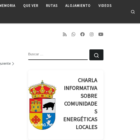
MEMORIA
QUE VER
RUTAS
ALOJAMIENTO
VIDEOS
Se
BUSCAR
Buscar …
guiente
CHARLA
INFORMATIVA
SOBRE
COMUNIDADE
S
ENERGÉTICAS
LOCALES