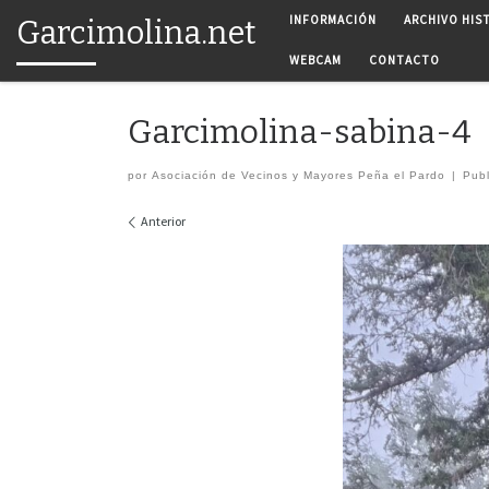
INFORMACIÓN
ARCHIVO HIS
Garcimolina.net
Saltar al contenido
WEBCAM
CONTACTO
Garcimolina-sabina-4
por
Asociación de Vecinos y Mayores Peña el Pardo
|
Pub
Navegación de imágenes
Anterior