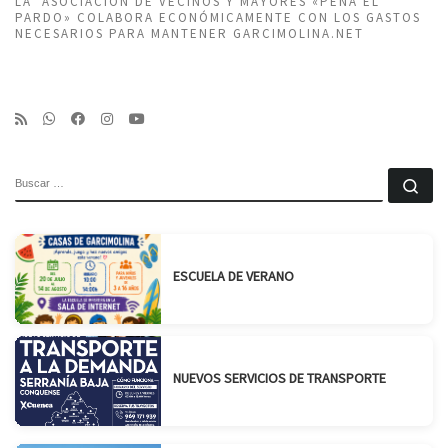
LA ASOCIACIÓN DE VECINOS Y MAYORES «PEÑA EL
PARDO» COLABORA ECONÓMICAMENTE CON LOS GASTOS
NECESARIOS PARA MANTENER GARCIMOLINA.NET
BUSCAR
Bu
ESCUELA DE VERANO
NUEVOS SERVICIOS DE TRANSPORTE