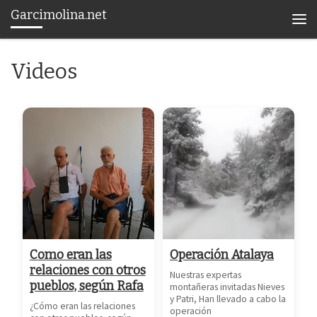
Garcimolina.net
Saltar al contenido
Men
Videos
Como eran las
Operación Atalaya
relaciones con otros
Nuestras expertas
pueblos, según Rafa
montañeras invitadas Nieves
y Patri, Han llevado a cabo la
¿Cómo eran las relaciones
operación