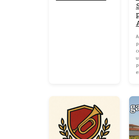
S
p
A
p
c
u
p
e