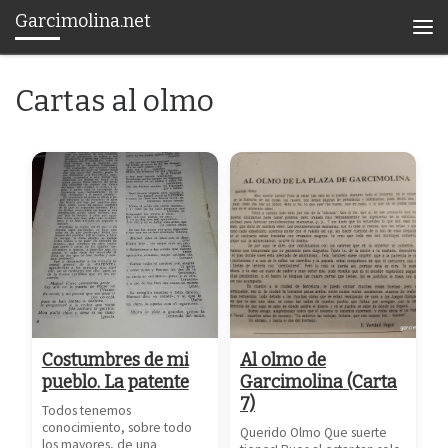
Garcimolina.net
Saltar al contenido
Men
Cartas al olmo
Costumbres de mi
Al olmo de
pueblo. La patente
Garcimolina (Carta
7)
Todos tenemos
conocimiento, sobre todo
Querido Olmo Que suerte
los mayores, de una