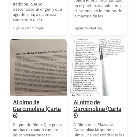
tienes! Pues al estar tan solo
tradición, que yo
en el pueblo. durante lodo
desconozco su origen y que
el invierno. no le enteras de
agradecería, a quien sea
la mayoría de las...
conocedor de la...
Eugenio Verdad Seguí
Eugenio Verdad Seguí
Al olmo de
Al olmo de
Garcimolina (Carta
Garcimolina (Carta
6)
5)
Mi querido Olmo: Qué gracia
Al Olmo de la Plaza de
nos haces cuando cuentas
Garcimolina Mi querido
las conversaciones tan
Olmo: Lina vez concluidas las