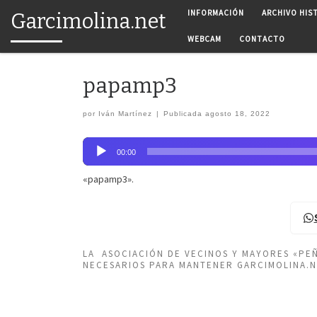
INFORMACIÓN
ARCHIVO HIS
Garcimolina.net
Saltar al contenido
WEBCAM
CONTACTO
papamp3
por
Iván Martínez
|
Publicada
agosto 18, 2022
Reproductor
00:00
de
audio
«papamp3».
LA ASOCIACIÓN DE VECINOS Y MAYORES «P
NECESARIOS PARA MANTENER GARCIMOLINA.