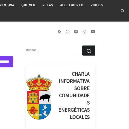
MEMORIA
QUE VER
RUTAS
ALOJAMIENTO
VIDEOS
Se
BUSCAR
Buscar …
liza
las
CHARLA
INFORMATIVA
cha
SOBRE
iba/abajo
COMUNIDADE
ra
S
mentar
ENERGÉTICAS
minuir
LOCALES
lumen.