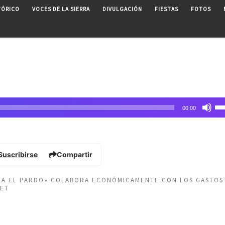
TÓRICO
VOCES DE LA SIERRA
DIVULGACIÓN
FIESTAS
FOTOS
Uti
00:00
las
tec
de
fle
Suscribirse
Compartir
arr
pa
EÑA EL PARDO» COLABORA ECONÓMICAMENTE CON LOS GASTOS
au
NET
o
dis
el
vo