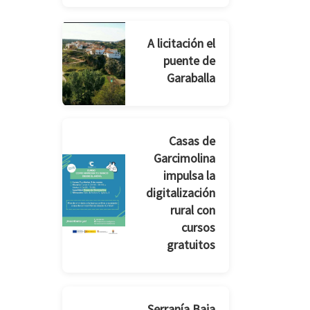
A licitación el
puente de
Garaballa
Casas de
Garcimolina
impulsa la
digitalización
rural con
cursos
gratuitos
Serranía Baja