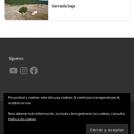
Serranía baja
Síguenos
YouTube
Instagram
Facebook
Privacidad y cookies: este sitio usa cookies. Si continúas navegando por él,
aceptas su uso.
© 2026
Garcimolina.net
– Todos los derechos reservados
Para obtener más información, incluido cómo gestionar las cookies, consulta:
Funciona con
WP
– Diseñado con el
Tema Customizr
Política de cookies