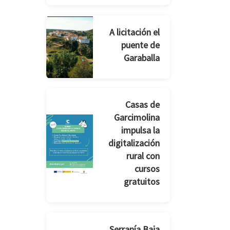
A licitación el
puente de
Garaballa
Casas de
Garcimolina
impulsa la
digitalización
rural con
cursos
gratuitos
Serranía Baja