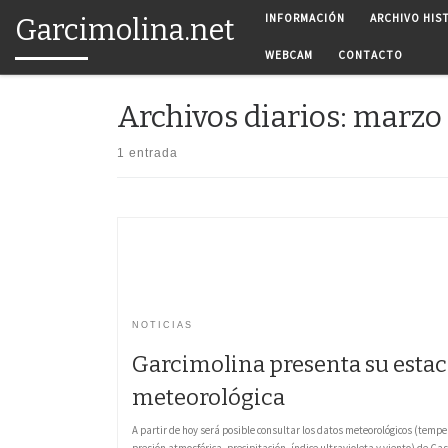
INFORMACIÓN
ARCHIVO HIS
Garcimolina.net
Saltar al contenido
WEBCAM
CONTACTO
Archivos diarios:
marzo 
1 entrada
NOTICIAS
Garcimolina presenta su esta
meteorológica
A partir de hoy será posible consultar los datos meteorológicos (temp
presión atmosférica, precipitación, índice ultravioleta y viento) de Ca