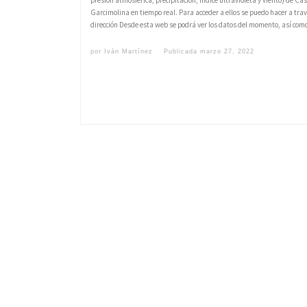
Garcimolina en tiempo real. Para acceder a ellos se puedo hacer a trav
dirección Desde esta web se podrá ver los datos del momento, así com
por
Iván Martínez
Publicada
marzo 27, 2022