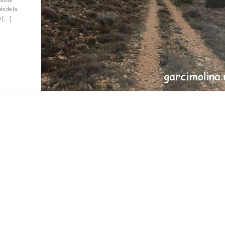
és de la
o […]