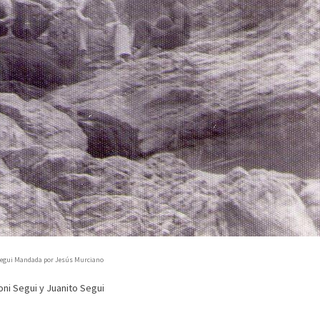
to Segui Mandada por Jesús Murciano
 Toni Segui y Juanito Segui