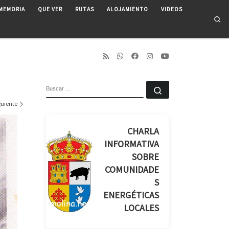
MEMORIA
QUE VER
RUTAS
ALOJAMIENTO
VIDEOS
Se
BUSCAR
Buscar …
guiente
CHARLA
INFORMATIVA
SOBRE
COMUNIDADE
S
ENERGÉTICAS
LOCALES