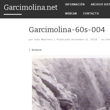
INFORMACIÓN
ARCHIVO HIS
Garcimolina.net
Saltar al contenido
WEBCAM
CONTACTO
Garcimolina-60s-004
por
Iván Martínez
|
Publicada
diciembre 11, 2018
-
en di
Navegación de imágenes
Anterior