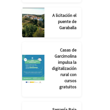
A licitación el
puente de
Garaballa
Casas de
Garcimolina
impulsa la
digitalización
rural con
cursos
gratuitos
Serranía Baja