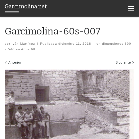
Garcimolina.net
Saltar al contenido
Men
Garcimolina-60s-007
por
Iván Martínez
|
Publicada
diciembre 11, 2018
-
en dimensiones
800
× 546
en
Años 60
Navegación de imágenes
Anterior
Siguiente