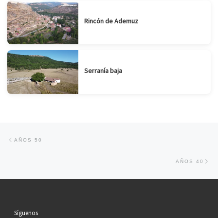
Rincón de Ademuz
Serranía baja
Navegación de entradas
Entrada anterior
AÑOS 50
En
AÑOS 40
Síguenos