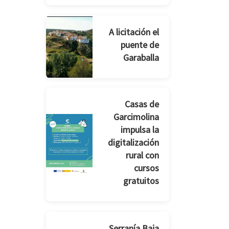
A licitación el
puente de
Garaballa
Casas de
Garcimolina
impulsa la
digitalización
rural con
cursos
gratuitos
Serranía Baja