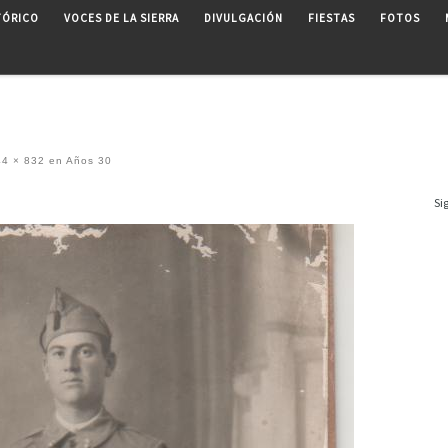
TÓRICO
VOCES DE LA SIERRA
DIVULGACIÓN
FIESTAS
FOTOS
4 × 832
en
Años 30
Si