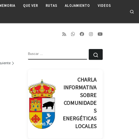
MEMORIA
QUE VER
RUTAS
ALOJAMIENTO
VIDEOS
Se
BUSCAR
Buscar …
guiente
CHARLA
INFORMATIVA
SOBRE
COMUNIDADE
S
ENERGÉTICAS
LOCALES