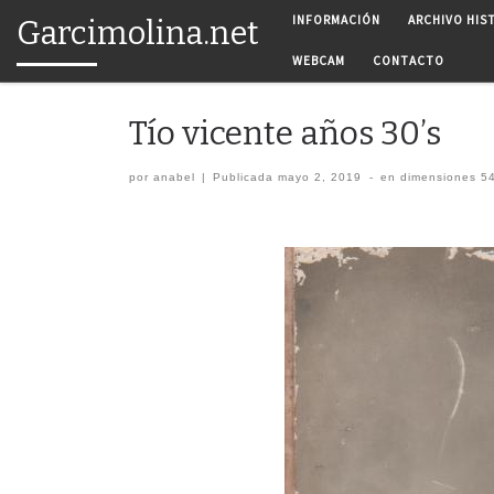
INFORMACIÓN
ARCHIVO HIS
Garcimolina.net
Saltar al contenido
WEBCAM
CONTACTO
Tío vicente años 30’s
por
anabel
|
Publicada
mayo 2, 2019
-
en dimensiones
54
Navegación de imágenes