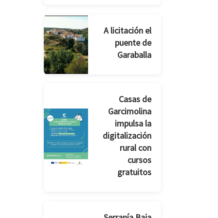
A licitación el
puente de
Garaballa
Casas de
Garcimolina
impulsa la
digitalización
rural con
cursos
gratuitos
Serranía Baja