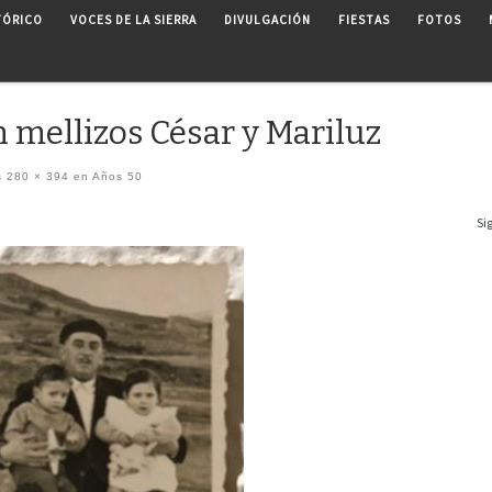
TÓRICO
VOCES DE LA SIERRA
DIVULGACIÓN
FIESTAS
FOTOS
 mellizos César y Mariluz
s
280 × 394
en
Años 50
Si