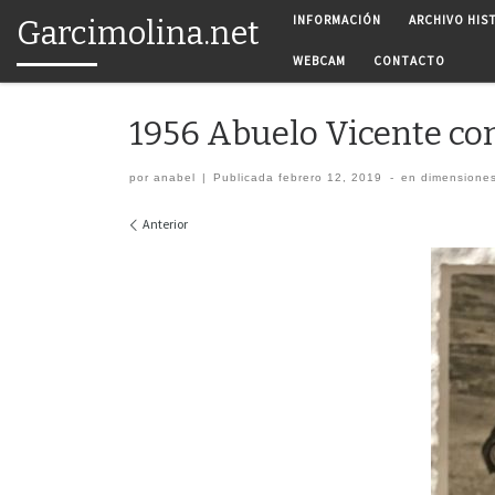
INFORMACIÓN
ARCHIVO HIS
Garcimolina.net
Saltar al contenido
WEBCAM
CONTACTO
1956 Abuelo Vicente con
por
anabel
|
Publicada
febrero 12, 2019
-
en dimensione
Navegación de imágenes
Anterior