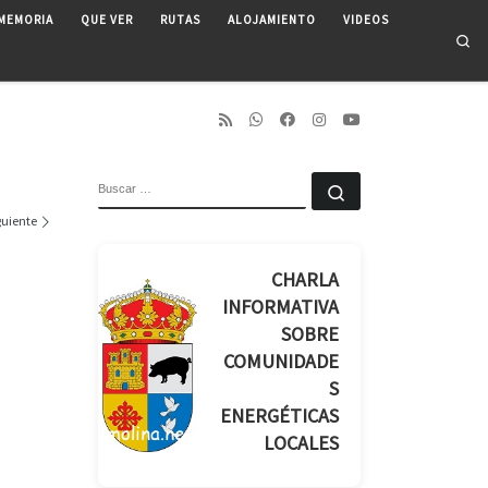
MEMORIA
QUE VER
RUTAS
ALOJAMIENTO
VIDEOS
Se
BUSCAR
Buscar …
guiente
CHARLA
INFORMATIVA
SOBRE
COMUNIDADE
S
ENERGÉTICAS
LOCALES