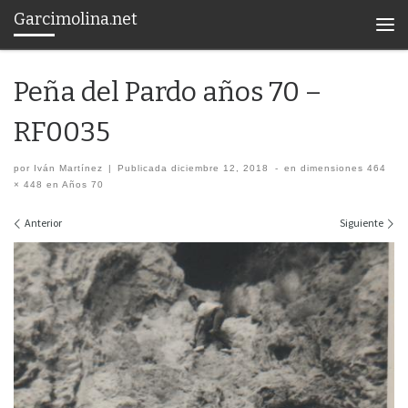
Garcimolina.net
Saltar al contenido
Men
Peña del Pardo años 70 –
RF0035
por
Iván Martínez
|
Publicada
diciembre 12, 2018
-
en dimensiones
464
× 448
en
Años 70
Navegación de imágenes
Anterior
Siguiente