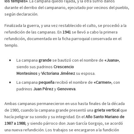
los temples»
. La campana quedó rajada, y la otra sufrió daños
durante el derribo del campanario, ejecutado por vecinos del pueblo,
según declaración.
Finalizada la guerra, y una vez restablecido el culto, se procedió a la
refundición de las campanas. En
1941
se llevó a cabo la primera
refundición, documentada en la ficha parroquial conservada en el
templo.
La campana
grande
se bautizó con el nombre de
«Juana»
,
siendo sus padrinos
Crescencio
Montesinos
y
Victoriana
Jiménez
su esposa.
La campana
pequeña
recibió el nombre de
«Carmen»
, con
padrinos
Juan Pérez
y
Genoveva
.
Ambas campanas permanecieron en uso hasta finales de la década
de 1980, cuando la campana grande presentó una
grieta vertical
que
hacía peligrar su sonido y su integridad. En el
Año Santo Mariano de
1987 a 1988
, y siendo párroco don Juan García Gorgojo, se acordó
una nueva refundición. Los trabajos se encargaron a la fundición