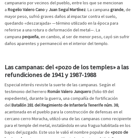
campanario por vecinos del pueblo, entre los que se mencionan
a
Rogelio Valero Cano
y
Juan Seguí Martínez
. La campana
grande
, de
mayor peso, sufrió graves daños al impactar contra el suelo,
quedando «deszarajada» —término utilizado en la época para
referirse a una rotura o deformación del metal—. La
campana
pequeña
, en cambio, al ser de menor peso, cayó sin sufrir
daños aparentes y permaneció en el interior del templo.
Las campanas: del «pozo de los temples» a las
refundiciones de 1941 y 1987-1988
Especial interés reviste la suerte de las campanas. Según el
testimonio del herrero
Román Valero Junquero
(folio 69 del
expediente), durante la guerra, una compañía de fortificación
del
Batallón 281 del Regimiento de Infantería Tenerife núm. 38
,
acantonada en el pueblo para la construcción de defensas en el
cercano cerro Moracha, utilizó una de las campanas como recipiente
para el temple del metal, instalándola en una fragua habilitada en los
bajos del juzgado. Este uso le valió el nombre popular de
«pozo de