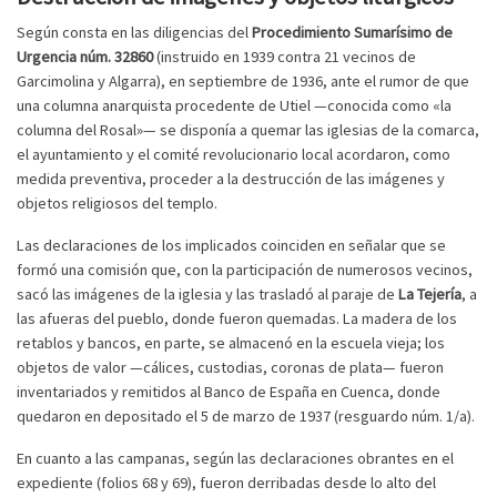
Según consta en las diligencias del
Procedimiento Sumarísimo de
Urgencia núm. 32860
(instruido en 1939 contra 21 vecinos de
Garcimolina y Algarra), en septiembre de 1936, ante el rumor de que
una columna anarquista procedente de Utiel —conocida como «la
columna del Rosal»— se disponía a quemar las iglesias de la comarca,
el ayuntamiento y el comité revolucionario local acordaron, como
medida preventiva, proceder a la destrucción de las imágenes y
objetos religiosos del templo.
Las declaraciones de los implicados coinciden en señalar que se
formó una comisión que, con la participación de numerosos vecinos,
sacó las imágenes de la iglesia y las trasladó al paraje de
La Tejería
, a
las afueras del pueblo, donde fueron quemadas. La madera de los
retablos y bancos, en parte, se almacenó en la escuela vieja; los
objetos de valor —cálices, custodias, coronas de plata— fueron
inventariados y remitidos al Banco de España en Cuenca, donde
quedaron en depositado el 5 de marzo de 1937 (resguardo núm. 1/a).
En cuanto a las campanas, según las declaraciones obrantes en el
expediente (folios 68 y 69), fueron derribadas desde lo alto del