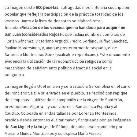
La imagen costó
800 pesetas
, sufragadas mediante una suscripción
popular que refleja la participación de la práctica totalidad de los
vecinos. Junto a la lista de donantes se elaboró otra,
titulada
«Relación de los vecinos que no han dado para adquirir un
San Juan (considerados Rojos)
», que incluía nombres como los de
Florián Sánchez, Victoriano Argudo, Pedro Soriano, Rufino Sánchez,
Paulino Montesinos, y, aunque posteriormente raspado, el de
Saturnino Montesinos Sáez (exalcalde republicano). Este documento
evidencia la utilización de la reconstrucción religiosa como
mecanismo de señalamiento político y fractura social en la
posguerra.
La imagen llegó a Utiel en tren y se trasladó a Garcimolina en el carro
de Ponciano Sáiz. A su entrada en el pueblo, se recibió con repique
de campanas —utilizando el campanillo de la Virgen de Santerón,
prestado por Algarra— y con vítores a San Juan, a España y al
Caudillo. Colocada en andas talladas por Lorenzo Montesinos,
preside desde entonces el altar mayor, flanqueada por las imágenes
de San Miguel y la Virgen de Fátima, donadas ese mismo año por
Mariano Muñoz Montesinos y su esposa María Ferrer.