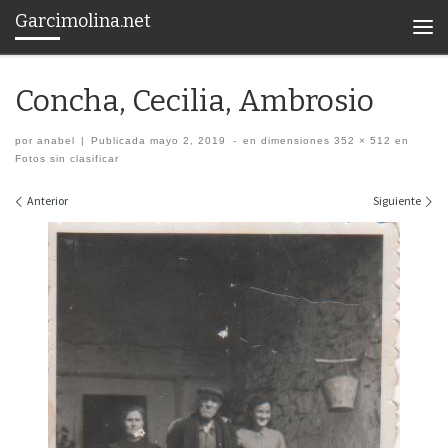
Garcimolina.net
Saltar al contenido
Men
Concha, Cecilia, Ambrosio
por
anabel
|
Publicada
mayo 2, 2019
-
en dimensiones
352 × 512
en
Fotos sin clasificar
Navegación de imágenes
Anterior
Siguiente