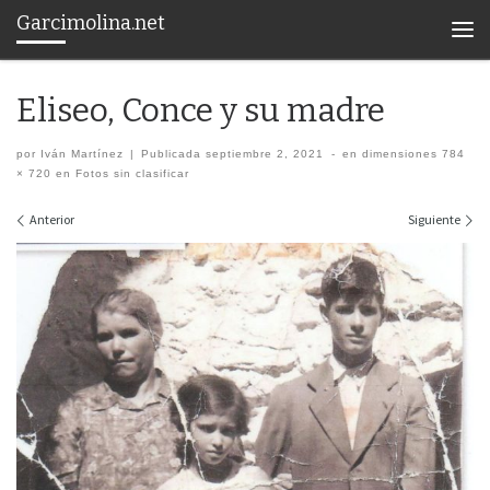
Garcimolina.net
Saltar al contenido
Men
Eliseo, Conce y su madre
por
Iván Martínez
|
Publicada
septiembre 2, 2021
-
en dimensiones
784
× 720
en
Fotos sin clasificar
Navegación de imágenes
Anterior
Siguiente