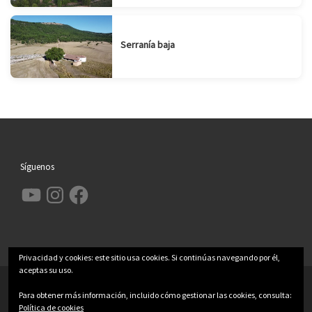
Serranía baja
Síguenos
YouTube
Instagram
Facebook
Privacidad y cookies: este sitio usa cookies. Si continúas navegando por él,
aceptas su uso.
© 2026
Garcimolina.net
– Todos los derechos reservados
Para obtener más información, incluido cómo gestionar las cookies, consulta:
Funciona con
WP
– Diseñado con el
Tema Customizr
Política de cookies