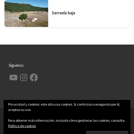
Serranía baja
Síguenos
YouTube
Instagram
Facebook
Privacidad y cookies: este sitio usa cookies. Si continúas navegando por él,
aceptas su uso.
© 2026
Garcimolina.net
– Todos los derechos reservados
Para obtener más información, incluido cómo gestionar las cookies, consulta:
Funciona con
WP
– Diseñado con el
Tema Customizr
Política de cookies