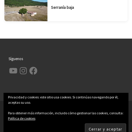
Serranía baja
Síguenos
YouTube
Instagram
Facebook
Privacidad y cookies: este sitio usa cookies. Si continúas navegando por él,
aceptas su uso.
© 2026
Garcimolina.net
– Todos los derechos reservados
Para obtener más información, incluido cómo gestionar las cookies, consulta:
Política de cookies
Funciona con
WP
– Diseñado con el
Tema Customizr