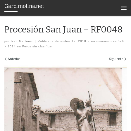
Garcimolina.net
Saltar al contenido
Men
Procesión San Juan – RF0048
por
Iván Martínez
|
Publicada
diciembre 12, 2018
-
en dimensiones
576
× 1024
en
Fotos sin clasificar
Navegación de imágenes
Anterior
Siguiente