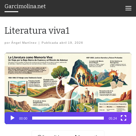
Garcimolina.net
Saltar al contenido
Men
Literatura viva1
por
Ángel Martínez
|
Publicada
abril 19, 2026
Reproductor
de
vídeo
00:00
05:24