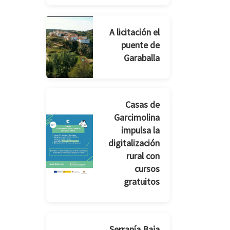
A licitación el
puente de
Garaballa
Casas de
Garcimolina
impulsa la
digitalización
rural con
cursos
gratuitos
Serranía Baja