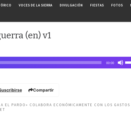
TÓRICO
VOCES DE LA SIERRA
DIVULGACIÓN
FIESTAS
FOTOS
uerra (en) v1
Uti
00:00
las
tec
de
fle
Suscribirse
Compartir
arr
pa
EÑA EL PARDO» COLABORA ECONÓMICAMENTE CON LOS GASTOS
au
NET
o
dis
el
vo