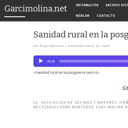
INFORMACIÓN
ARCHIVO HIS
Garcimolina.net
Saltar al contenido
WEBCAM
CONTACTO
Sanidad rural en la posg
por
Ángel Martínez
|
Publicada
marzo 22, 2026
Reproductor
00:00
de
audio
«Sanidad rural en la posguerra (en) v1».
LA ASOCIACIÓN DE VECINOS Y MAYORES «P
NECESARIOS PARA MANTENER GARCIMOLINA.