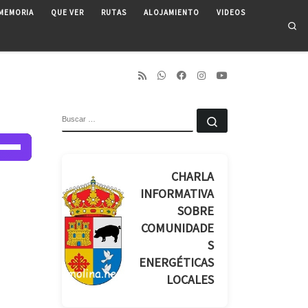
MEMORIA
QUE VER
RUTAS
ALOJAMIENTO
VIDEOS
Se
BUSCAR
Buscar …
liza
las
CHARLA
INFORMATIVA
cha
SOBRE
iba/abajo
COMUNIDADE
ra
S
mentar
ENERGÉTICAS
minuir
LOCALES
lumen.