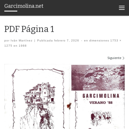
Garcimolina.net
Saltar al contenido
Men
PDF Página 1
por
Iván Martínez
|
Publicada
febrero 7, 2026
-
en dimensiones
1753 ×
1275
en
1988
Navegación de imágenes
Siguiente