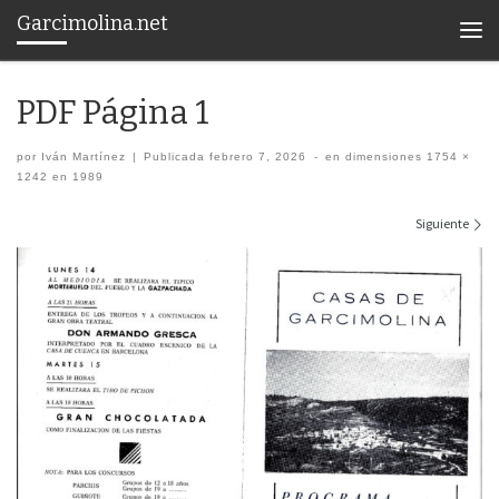
Garcimolina.net
Saltar al contenido
Men
PDF Página 1
por
Iván Martínez
|
Publicada
febrero 7, 2026
-
en dimensiones
1754 ×
1242
en
1989
Navegación de imágenes
Siguiente