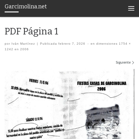
Garcimolina.net
Saltar al contenido
Men
PDF Página 1
por
Iván Martínez
|
Publicada
febrero 7, 2026
-
en dimensiones
1754 ×
1242
en
2006
Navegación de imágenes
Siguiente