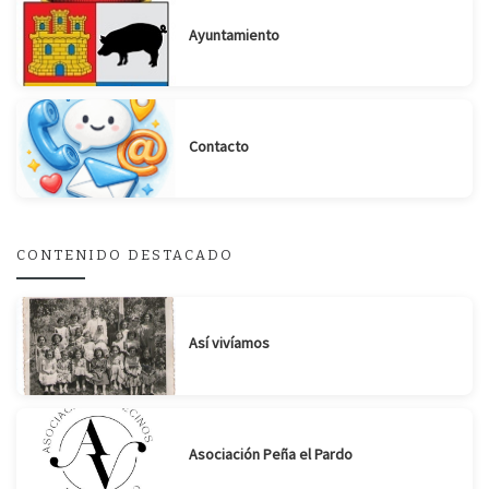
Ayuntamiento
Contacto
Suscribirse
Compartir
CONTENIDO DESTACADO
Así vivíamos
Asociación Peña el Pardo