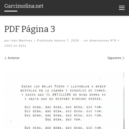
Garcimolina.net
Saltar al contenido
Men
PDF Página 3
por
Iván Martínez
|
Publicada
febrero 7, 2026
-
en dimensiones
879 ×
1242
en
2011
Navegación de imágenes
Anterior
Siguiente