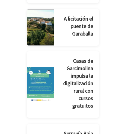
A licitación el
puente de
Garaballa
Casas de
Garcimolina
impulsa la
digitalización
rural con
cursos
gratuitos
Serranía Baja