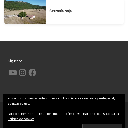
Serranía baja
Síguenos
YouTube
Instagram
Facebook
Privacidad y cookies: este sitio usa cookies. Si continúas navegando por él,
aceptas su uso.
© 2026
Garcimolina.net
– Todos los derechos reservados
Para obtener más información, incluido cómo gestionar las cookies, consulta:
Funciona con
WP
– Diseñado con el
Tema Customizr
Política de cookies