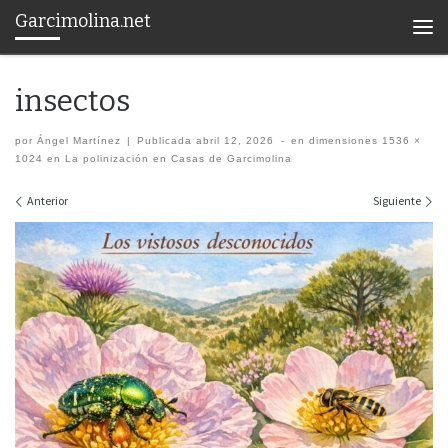
Garcimolina.net
Saltar al contenido
Men
insectos
por
Ángel Martínez
|
Publicada
abril 12, 2026
-
en dimensiones
1536 ×
1024
en
La polinización en Casas de Garcimolina
Navegación de imágenes
Anterior
Siguiente