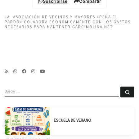
Suscribirse
Compartir
LA ASOCIACIÓN DE VECINOS Y MAYORES «PEÑA EL
PARDO» COLABORA ECONÓMICAMENTE CON LOS GASTOS
NECESARIOS PARA MANTENER GARCIMOLINA.NET
BUSCAR
Bu
ESCUELA DE VERANO