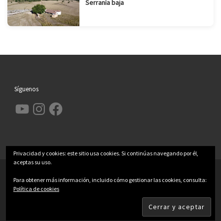
Serranía baja
Síguenos
YouTube
Instagram
Facebook
Privacidad y cookies: este sitio usa cookies. Si continúas navegando por él,
aceptas su uso.
© 2026
Garcimolina.net
– Todos los derechos reservados
Para obtener más información, incluido cómo gestionar las cookies, consulta:
Funciona con
WP
– Diseñado con el
Tema Customizr
Política de cookies