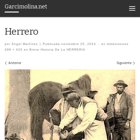
Garcimolina.net
Saltar al contenido
Men
Herrero
por
Ángel Martínez
|
Publicada
noviembre 25, 2024
-
en dimensiones
498 × 420
en
Breve Historia De La HERRERIA
Navegación de imágenes
Anterior
Siguiente