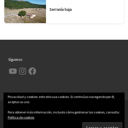
Serranía baja
Síguenos
YouTube
Instagram
Facebook
Privacidad y cookies: este sitio usa cookies. Si continúas navegando por él,
aceptas su uso.
© 2026
Garcimolina.net
– Todos los derechos reservados
Para obtener más información, incluido cómo gestionar las cookies, consulta:
Funciona con
WP
– Diseñado con el
Tema Customizr
Política de cookies