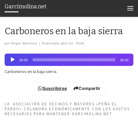
Garcimolina.net
Saltar al contenido
Men
Carboneros en la baja sierra
por
Ángel Martínez
|
Publicada
abril 22, 2026
Reproductor
00:00
00:00
de
audio
Carboneros en la baja sierra.
Suscribirse
Compartir
LA ASOCIACIÓN DE VECINOS Y MAYORES «PEÑA EL
PARDO» COLABORA ECONÓMICAMENTE CON LOS GASTOS
NECESARIOS PARA MANTENER GARCIMOLINA.NET