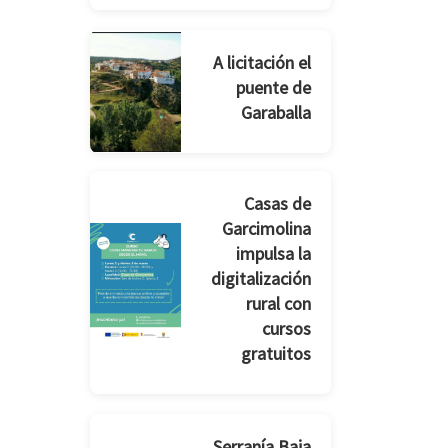
A licitación el
puente de
Garaballa
Casas de
Garcimolina
impulsa la
digitalización
rural con
cursos
gratuitos
Serranía Baja