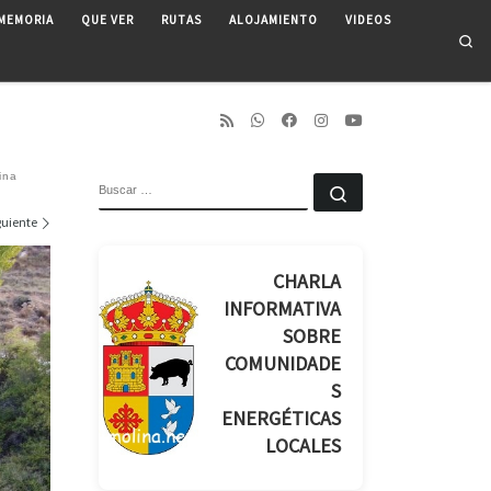
MEMORIA
QUE VER
RUTAS
ALOJAMIENTO
VIDEOS
Se
ina
BUSCAR
Buscar …
guiente
CHARLA
INFORMATIVA
SOBRE
COMUNIDADE
S
ENERGÉTICAS
LOCALES