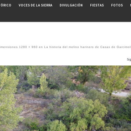
TÓRICO
VOCES DE LA SIERRA
DIVULGACIÓN
FIESTAS
FOTOS
imensiones
1280 × 960
en
La historia del molino harinero de Casas de Garcimol
Si