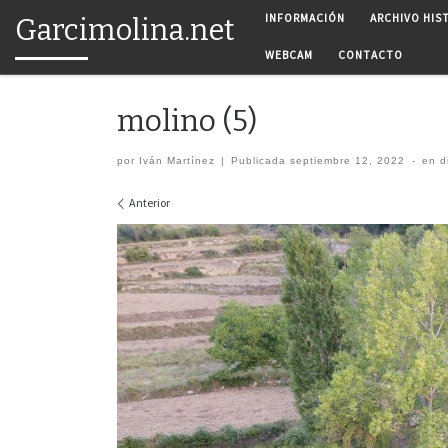
INFORMACIÓN
ARCHIVO HIS
Garcimolina.net
Saltar al contenido
WEBCAM
CONTACTO
molino (5)
por
Iván Martínez
|
Publicada
septiembre 12, 2022
-
en d
Navegación de imágenes
Anterior