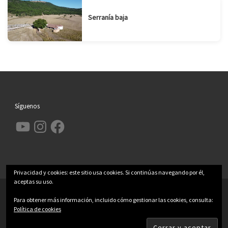
Serranía baja
Síguenos
YouTube
Instagram
Facebook
Privacidad y cookies: este sitio usa cookies. Si continúas navegando por él,
aceptas su uso.
© 2026
Garcimolina.net
– Todos los derechos reservados
Para obtener más información, incluido cómo gestionar las cookies, consulta:
Política de cookies
Funciona con
WP
– Diseñado con el
Tema Customizr