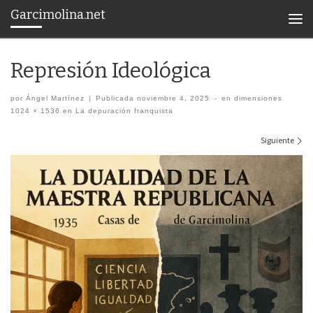
Garcimolina.net
Saltar al contenido
Men
Represión Ideológica
por
Ángel Martínez
|
Publicada
noviembre 4, 2025
-
en dimensiones
1024 × 1536
en
La depuración franquista
Navegación de imágenes
Siguiente