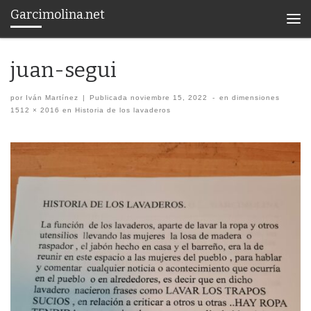
Garcimolina.net
Saltar al contenido
Men
juan-segui
por
Iván Martínez
|
Publicada
noviembre 15, 2022
-
en dimensiones
1512 × 2016
en
Historia de los lavaderos
Navegación de imágenes