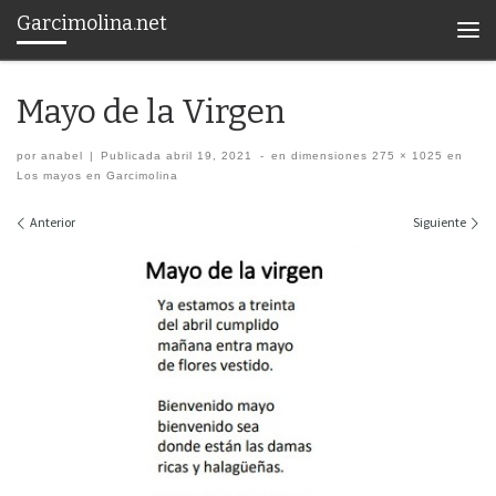
Garcimolina.net
Saltar al contenido
Men
Mayo de la Virgen
por
anabel
|
Publicada
abril 19, 2021
-
en dimensiones
275 × 1025
en
Los mayos en Garcimolina
Navegación de imágenes
Anterior
Siguiente