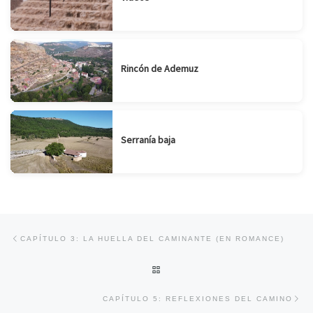
Rincón de Ademuz
Serranía baja
Navegación de entradas
Entrada anterior
CAPÍTULO 3: LA HUELLA DEL CAMINANTE (EN ROMANCE)
VOLVER A LA LISTA DE ENTRA
En
CAPÍTULO 5: REFLEXIONES DEL CAMINO