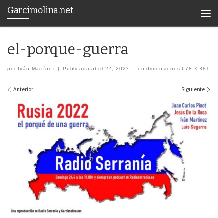
Garcimolina.net
Saltar al contenido
Men
el-porque-guerra
por
Iván Martínez
|
Publicada
abril 22, 2022
-
en dimensiones
678 × 381
Navegación de imágenes
Anterior
Siguiente