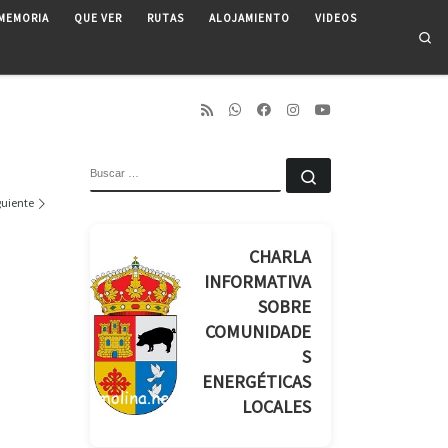
MEMORIA
QUE VER
RUTAS
ALOJAMIENTO
VIDEOS
Se
BUSCAR
Buscar …
guiente
CHARLA
INFORMATIVA
SOBRE
COMUNIDADE
S
ENERGÉTICAS
LOCALES