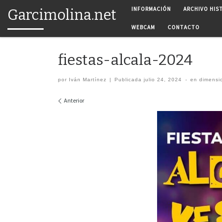
INFORMACIÓN
ARCHIVO HIS
Garcimolina.net
Saltar al contenido
WEBCAM
CONTACTO
fiestas-alcala-2024
por
Iván Martínez
|
Publicada
julio 24, 2024
-
en dimensi
Navegación de imágenes
Anterior