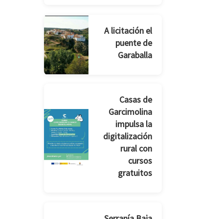
A licitación el
puente de
Garaballa
Casas de
Garcimolina
impulsa la
digitalización
rural con
cursos
gratuitos
Serranía Baja