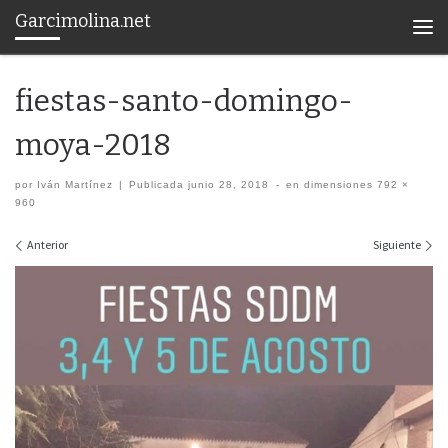
Garcimolina.net
Saltar al contenido
Men
fiestas-santo-domingo-
moya-2018
por
Iván Martínez
|
Publicada
junio 28, 2018
-
en dimensiones
792 ×
960
Navegación de imágenes
Anterior
Siguiente