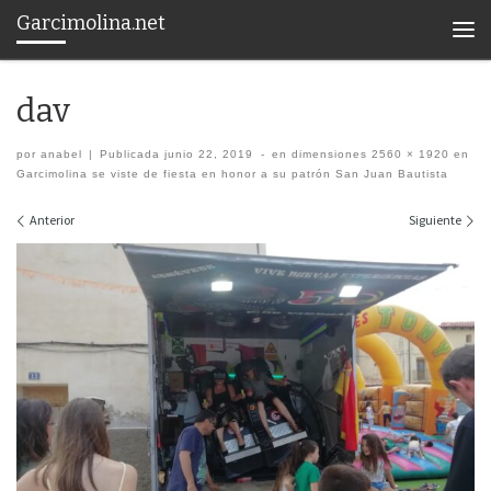
Garcimolina.net
Saltar al contenido
Men
dav
por
anabel
|
Publicada
junio 22, 2019
-
en dimensiones
2560 × 1920
en
Garcimolina se viste de fiesta en honor a su patrón San Juan Bautista
Navegación de imágenes
Anterior
Siguiente