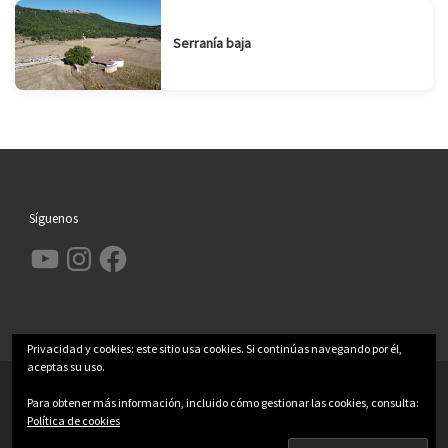
Serranía baja
Síguenos
YouTube
Instagram
Facebook
Privacidad y cookies: este sitio usa cookies. Si continúas navegando por él,
aceptas su uso.
© 2026
Garcimolina.net
– Todos los derechos reservados
Para obtener más información, incluido cómo gestionar las cookies, consulta:
Funciona con
WP
– Diseñado con el
Tema Customizr
Política de cookies