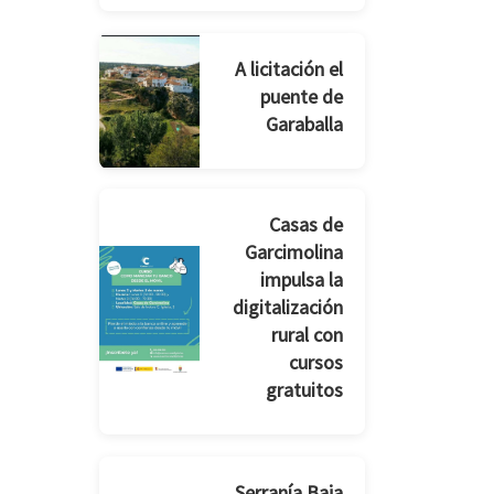
A licitación el
puente de
Garaballa
Casas de
Garcimolina
impulsa la
digitalización
rural con
cursos
gratuitos
Serranía Baja