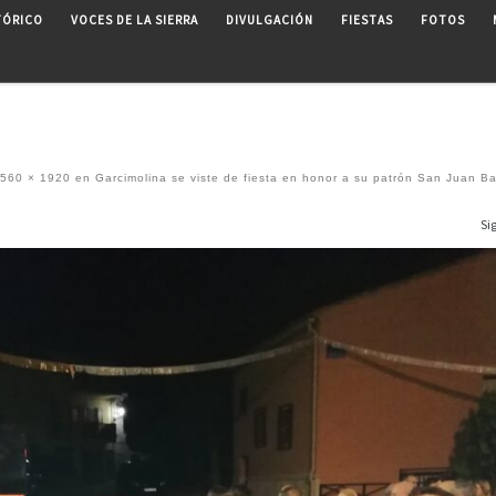
TÓRICO
VOCES DE LA SIERRA
DIVULGACIÓN
FIESTAS
FOTOS
560 × 1920
en
Garcimolina se viste de fiesta en honor a su patrón San Juan Ba
Si