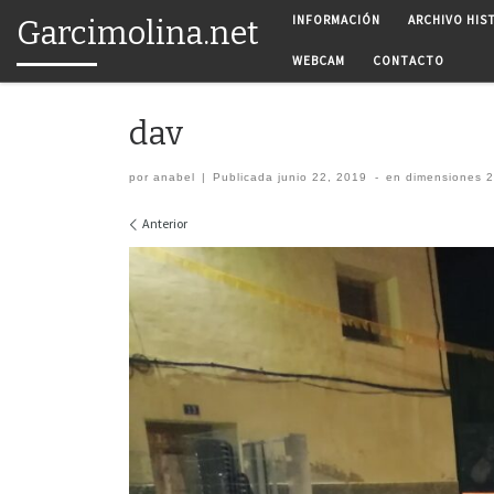
INFORMACIÓN
ARCHIVO HIS
Garcimolina.net
Saltar al contenido
WEBCAM
CONTACTO
dav
por
anabel
|
Publicada
junio 22, 2019
-
en dimensiones
2
Navegación de imágenes
Anterior