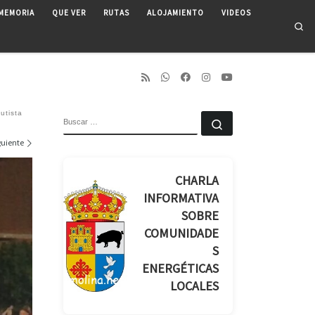
MEMORIA
QUE VER
RUTAS
ALOJAMIENTO
VIDEOS
Se
utista
BUSCAR
Buscar …
guiente
CHARLA
INFORMATIVA
SOBRE
COMUNIDADE
S
ENERGÉTICAS
LOCALES