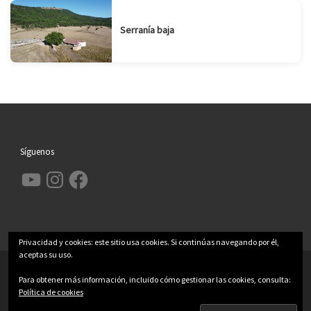
Serranía baja
Síguenos
YouTube
Instagram
Facebook
Privacidad y cookies: este sitio usa cookies. Si continúas navegando por él,
aceptas su uso.
© 2026
Garcimolina.net
– Todos los derechos reservados
Para obtener más información, incluido cómo gestionar las cookies, consulta:
Funciona con
WP
– Diseñado con el
Tema Customizr
Política de cookies