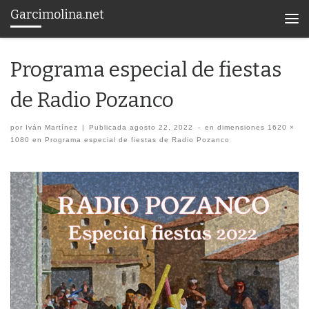
Garcimolina.net
Saltar al contenido
Men
Programa especial de fiestas
de Radio Pozanco
por
Iván Martínez
|
Publicada
agosto 22, 2022
-
en dimensiones
1620 ×
1080
en
Programa especial de fiestas de Radio Pozanco
Navegación de imágenes