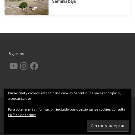
Serranía baja
Síguenos
YouTube
Instagram
Facebook
Privacidad y cookies: este sitio usa cookies. Si continúas navegando por él,
aceptas su uso.
© 2026
Garcimolina.net
– Todos los derechos reservados
Para obtener más información, incluido cómo gestionar las cookies, consulta:
Política de cookies
Funciona con
WP
– Diseñado con el
Tema Customizr