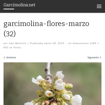
Garcimolina.net
Saltar al contenido
Men
garcimolina-flores-marzo
(32)
por
Iván Martínez
|
Publicada
marzo 29, 2022
-
en dimensiones
1280 ×
853
en
Fotos
Navegación de imágenes
Anterior
Siguiente