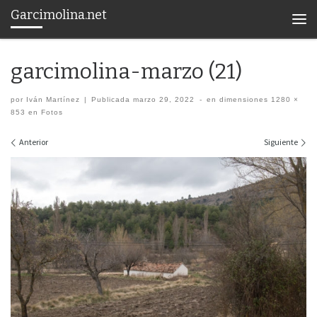
Garcimolina.net
Saltar al contenido
Men
garcimolina-marzo (21)
por
Iván Martínez
|
Publicada
marzo 29, 2022
-
en dimensiones
1280 ×
853
en
Fotos
Navegación de imágenes
Anterior
Siguiente