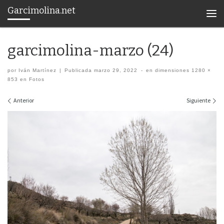
Garcimolina.net
Saltar al contenido
Men
garcimolina-marzo (24)
por
Iván Martínez
|
Publicada
marzo 29, 2022
-
en dimensiones
1280 ×
853
en
Fotos
Navegación de imágenes
Anterior
Siguiente