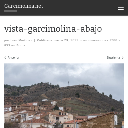
Garcimolina.net
Saltar al contenido
Men
vista-garcimolina-abajo
por
Iván Martínez
|
Publicada
marzo 29, 2022
-
en dimensiones
1280 ×
853
en
Fotos
Navegación de imágenes
Anterior
Siguiente