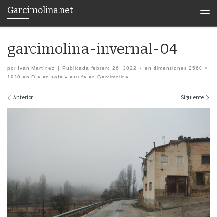
Garcimolina.net
Saltar al contenido
Men
garcimolina-invernal-04
por
Iván Martínez
|
Publicada
febrero 26, 2022
-
en dimensiones
2560 ×
1920
en
Día en sofá y estufa en Garcimolina
Navegación de imágenes
Anterior
Siguiente