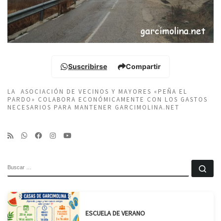
Suscribirse
Compartir
LA ASOCIACIÓN DE VECINOS Y MAYORES «PEÑA EL
PARDO» COLABORA ECONÓMICAMENTE CON LOS GASTOS
NECESARIOS PARA MANTENER GARCIMOLINA.NET
BUSCAR
Bu
ESCUELA DE VERANO