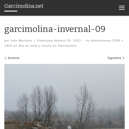
Garcimolina.net
Saltar al contenido
Men
garcimolina-invernal-09
por
Iván Martínez
|
Publicada
febrero 26, 2022
-
en dimensiones
2560 ×
1920
en
Día en sofá y estufa en Garcimolina
Navegación de imágenes
Anterior
Siguiente